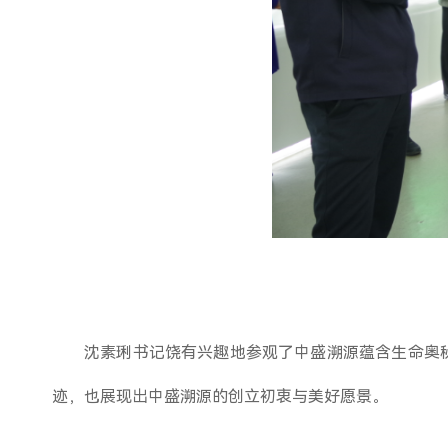
沈素琍书记饶有兴趣地参观了中盛溯源蕴含生命奥秘
迹，也展现出中盛溯源的创立初衷与美好愿景。