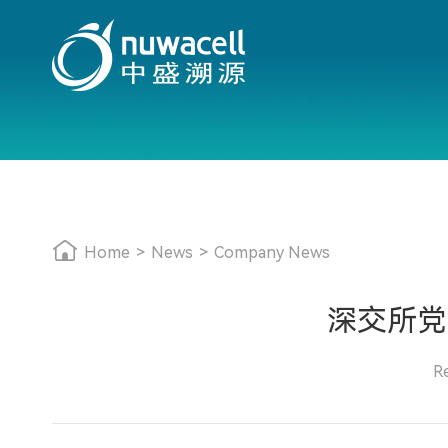
Home
>
News
>
Company News
深交所党
R