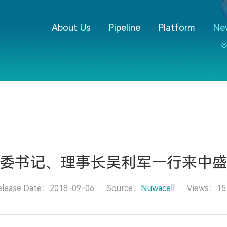
About Us
Pipeline
Platform
Ne
委书记、理事长吴利军一行来中
elease Date：2018-09-06
Source：
Nuwacell
Views：15