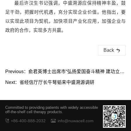
最后许汉生书记强调，中盛溯源应保持精神丰盈，鼓
足干劲，把握时代机遇，充分实现企业价值。他指出，要
以实现此项目为契机，加快项目产业化应用，加强企业与
政府的合作，实现多方共赢。
Back
Previous：俞君英博士出席市“弘扬爱国奋斗精神 建功立业
新时代”专题活动
Next：省经信厅厅长牛弩韬来中盛溯源调研
Committed to providing patients with widely accessible
off-the-shelf cell therapy products.
+86-400-888-2032
info@nuwacell.com